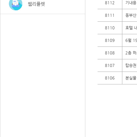
8112
기내용
웹리플렛
8111
동부산
8110
호텔 내
8109
6월 1
8108
2층 
8107
탑승권
8106
분실물