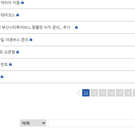
 캐리어 이용
 테마코스
 부산시티투어버스 팜플렛 비치 문의_ 추가 ..
9일 야경버스 문의
하프 오픈형
 번호
11
12
13
14
15
16