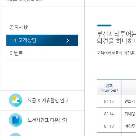
공지사항
부산시티투어는
1:1 고객상담
의견을 하나하
이벤트
고객여러분들의 의견을 
번호
(Number)
요금 & 제휴할인 안내
8115
연화리
8114
기내용
노선시간표 다운받기
8113
야경투