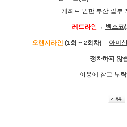
개최로 인한 부산 일부 
레드라인
벡스코(
→
오렌지라인
(1회 ~ 2회차)
아미
→
정차하지 않
이용에 참고 부
목록